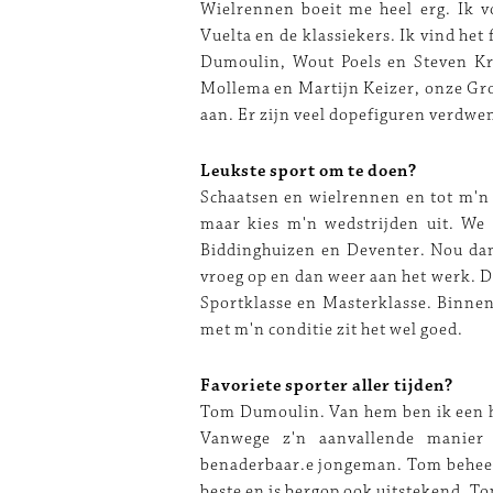
Wielrennen boeit me heel erg. Ik vo
Vuelta en de klassiekers. Ik vind het
Dumoulin, Wout Poels en Steven Kru
Mollema en Martijn Keizer, onze Gro
aan. Er zijn veel dopefiguren verd
Leukste sport om te doen?
Schaatsen en wielrennen en tot m'n 1
maar kies m'n wedstrijden uit. We 
Biddinghuizen en Deventer. Nou dan 
vroeg op en dan weer aan het werk. Da
Sportklasse en Masterklasse. Binnen
met m'n conditie zit het wel go
Favoriete sporter aller tijden?
Tom Dumoulin. Van hem ben ik een he
Vanwege z'n aanvallende manier
benaderbaar.e jongeman. Tom beheerst 
beste en is bergop ook uitstekend.